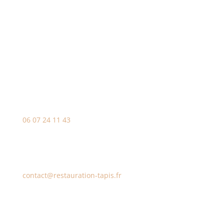
Willy Hug
Téléphone
06 07 24 11 43
E-mail
contact@restauration-tapis.fr
Adresse dans Le Var (83)