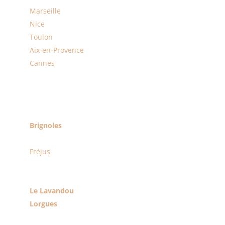
Marseille
Nice
Toulon
Aix-en-Provence
Cannes
Le Var
Bandol
Brignoles
Cassis
Fréjus
La Garde
Grimaud
Le Lavandou
Lorgues
Ollioules