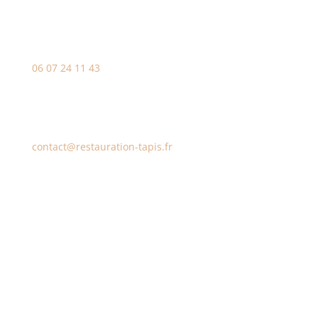
Téléphone
06 07 24 11 43
E-mail
contact@restauration-tapis.fr
Adresse dans Le Var (83)
394 chemin de Pepiole
83140 Six-Fours-les-Plages
Adresse dans le Bas-Rhin (67)