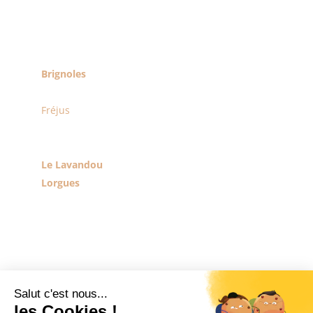
Le Var
Bandol
Brignoles
Cassis
Fréjus
La Garde
Grimaud
Le Lavandou
Lorgues
Ollioules
Saint-Raphaël
Saint-Tropez
Sainte-Maxime
Sanary-sur-Mer
Seyne-sur-Mer
La Valette-du-Var