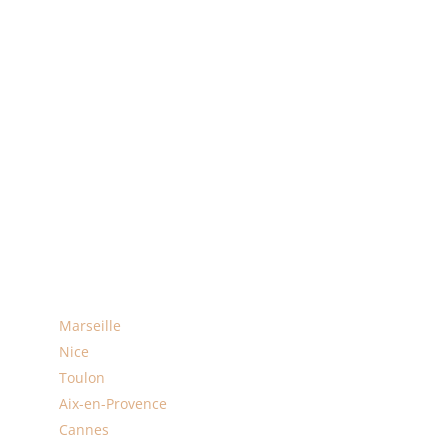
Belfort
Chalon-sur-Saône
Auvergne – Rhône-Alpes
Lyon
Saint-Étienne
Grenoble
Villeurbanne
Provence-Alpes-Cote-d’Azur
Marseille
Nice
Toulon
Aix-en-Provence
Cannes