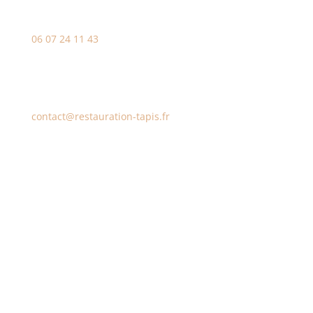
06 07 24 11 43
E-mail
contact@restauration-tapis.fr
Adresse dans Le Var (83)
394 chemin de Pepiole
83140 Six-Fours-les-Plages
Adresse dans le Bas-Rhin (67)
3 Allée de l’économie