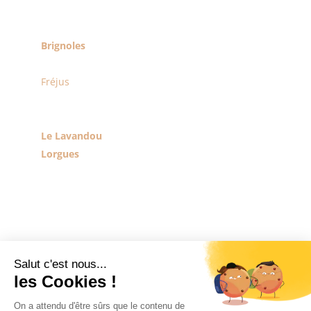
Le Var
Bandol
Brignoles
Cassis
Fréjus
La Garde
Grimaud
Le Lavandou
Lorgues
Ollioules
Saint-Raphaël
Saint-Tropez
Sainte-Maxime
Sanary-sur-Mer
Seyne-sur-Mer
La Valette-du-Var