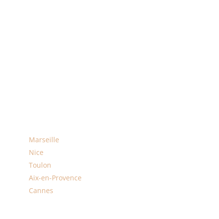
Chalon-sur-Saône
Auvergne – Rhône-Alpes
Lyon
Saint-Étienne
Grenoble
Villeurbanne
Provence-Alpes-Cote-d’Azur
Marseille
Nice
Toulon
Aix-en-Provence
Cannes